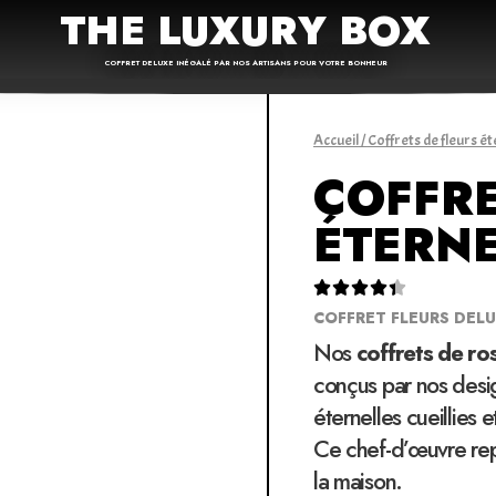
THE LUXURY BOX
COFFRET DELUXE INÉGALÉ PAR NOS ARTISANS POUR VOTRE BONHEUR
Accueil
/
Coffrets de fleurs ét
COFFR
ÉTERNE





COFFRET FLEURS DEL
Nos
coffrets de ro
conçus par nos desig
éternelles cueillies
Ce chef-d’œuvre repr
la maison.