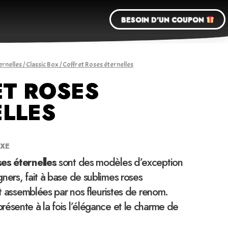
BESOIN D'UN COUPON
ernelles
/
Classic Box
/ Coffret Roses éternelles
ET ROSES
LLES
UXE
ses éternelles
sont des modèles d’exception
ners, fait à base de sublimes roses
 et assemblées par nos fleuristes de renom.
ésente à la fois l’élégance et le charme de