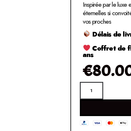
Inspirée par le luxe 
éternelles si convoit
vos proches
Délais de liv
Coffret de f
ans
€
80.0