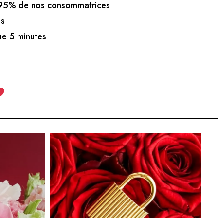
5% de nos consommatrices
ss
e 5 minutes