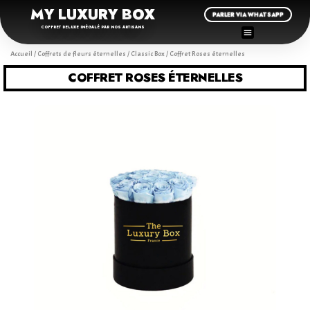
MY LUXURY BOX
PARLER VIA WHATSAPP
COFFRET DELUXE INÉGALÉ PAR NOS ARTISANS
Accueil
/
Coffrets de fleurs éternelles
/
Classic Box
/ Coffret Roses éternelles
COFFRET ROSES ÉTERNELLES