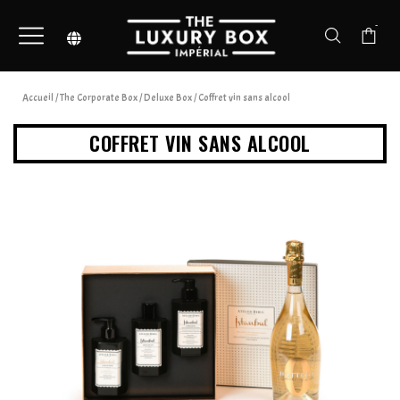
-
Accueil
/
The Corporate Box
/
Deluxe Box
/ Coffret vin sans alcool
COFFRET VIN SANS ALCOOL