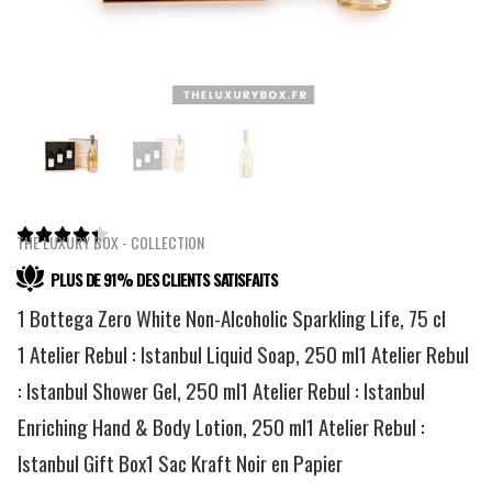





THE LUXURY BOX - COLLECTION
PLUS DE 91% DES CLIENTS SATISFAITS
1 Bottega Zero White Non-Alcoholic Sparkling Life, 75 cl
1 Atelier Rebul : Istanbul Liquid Soap, 250 ml1 Atelier Rebul
: Istanbul Shower Gel, 250 ml1 Atelier Rebul : Istanbul
Enriching Hand & Body Lotion, 250 ml1 Atelier Rebul :
Istanbul Gift Box1 Sac Kraft Noir en Papier