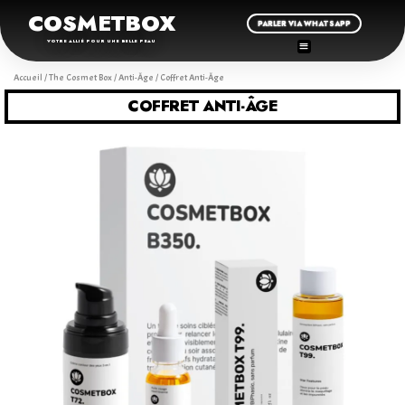
COSMETBOX
PARLER VIA WHATSAPP
VOTRE ALLIÉ POUR UNE BELLE PEAU
Accueil
/
The Cosmet Box
/
Anti-Âge
/ Coffret Anti-Âge
COFFRET ANTI-ÂGE