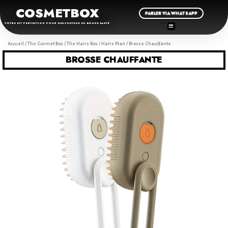
COSMETBOX
PARLER VIA WHATSAPP
VOTRE KIT PERFECTION POUR DES CHEVEUX EN BONNE SANTÉ
Accueil
/
The Cosmet Box
/
The Hairs Box
/
Hairs Man
/ Brosse Chauffante
BROSSE CHAUFFANTE