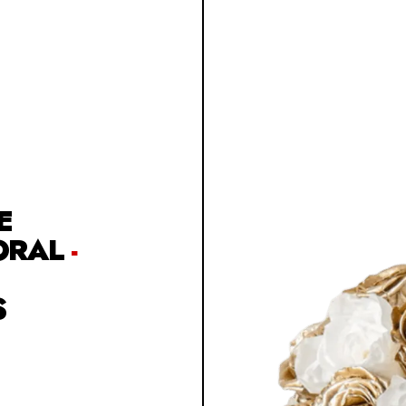
E
ORAL
-
S