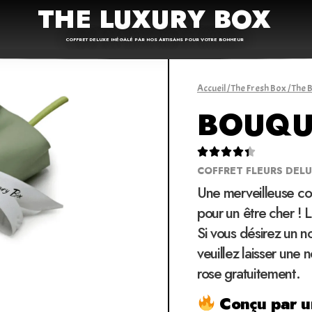
THE LUXURY BOX
COFFRET DELUXE INÉGALÉ PAR NOS ARTISANS POUR VOTRE BONHEUR
Accueil
/
The Fresh Box
/
The 
BOUQUE





COFFRET FLEURS DEL
Une merveilleuse com
pour un être cher ! 
Si vous désirez un 
veuillez laisser une
rose gratuitement.
Conçu par un