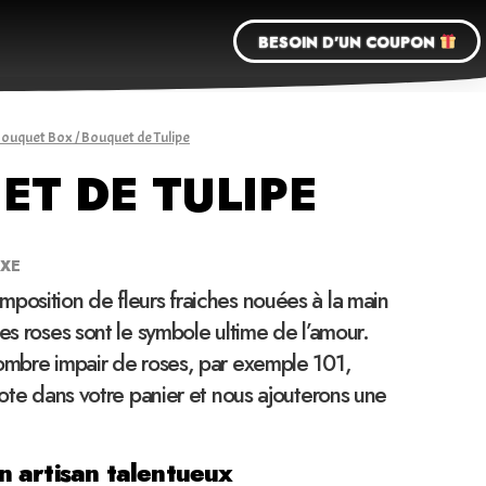
BESOIN D'UN COUPON
Bouquet Box
/ Bouquet de Tulipe
T DE TULIPE
UXE
position de fleurs fraiches nouées à la main
Les roses sont le symbole ultime de l’amour.
nombre impair de roses, par exemple 101,
 note dans votre panier et nous ajouterons une
 artisan talentueux