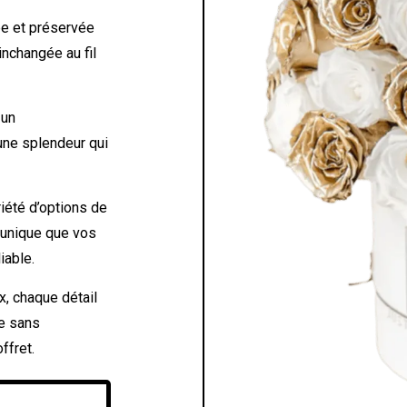
e et préservée
inchangée au fil
 un
 une splendeur qui
iété d’options de
 unique que vos
iable.
, chaque détail
e sans
ffret.