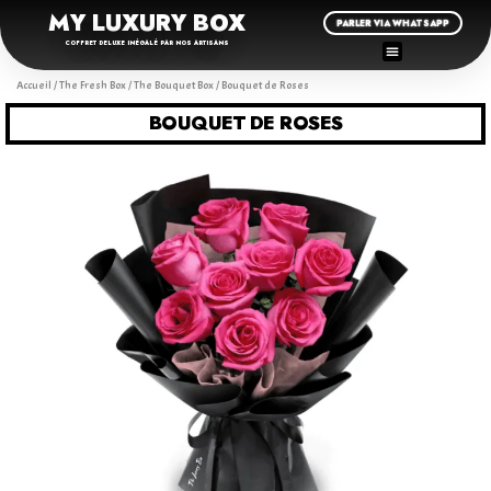
MY LUXURY BOX
PARLER VIA WHATSAPP
COFFRET DELUXE INÉGALÉ PAR NOS ARTISANS
Accueil
/
The Fresh Box
/
The Bouquet Box
/ Bouquet de Roses
BOUQUET DE ROSES