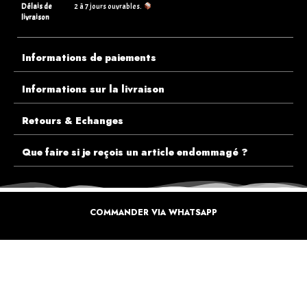
Délais de
2 à 7 jours ouvrables.
livraison
Informations de paiements
Informations sur la livraison
Retours & Echanges
Que faire si je reçois un article endommagé ?
COMMANDER VIA WHATSAPP
ECOUTEZ PLUTÔT NOS CLIENTS AVANT DE FAIRE VOTRE CHOIX
PLUS DE 10.000 CLIENTS
SATISFAITS