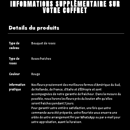
INFORMATIONS SUPPLÉMENTAIRE SUR
VOTRE COFFRET
Details du produits
Type de
Bouquet de roses
cadeau
Type de
Roses fraiches
roses
Couleur
Rouge
Information
Nos fleurs proviennent des meilleures fermes d'Amérique du Sud,
pratique
de Hollande, de France, d'Italie et d'Éthiopie et sont
accompagnées de notre garantie de fraîcheur. Dans la mesure du
possible, nous livrons les fleurs près du bouton afin qu'elles
soient fraîches pendant 7 jours.
Pour garantir votre entière satisfaction, une fois que votre
commande aura été préparée, votre fleuriste vous enverra une
vidéo de votre arrangement fini par WhatsApp ou par e-mail pour
votre approbation, avant la livraison.