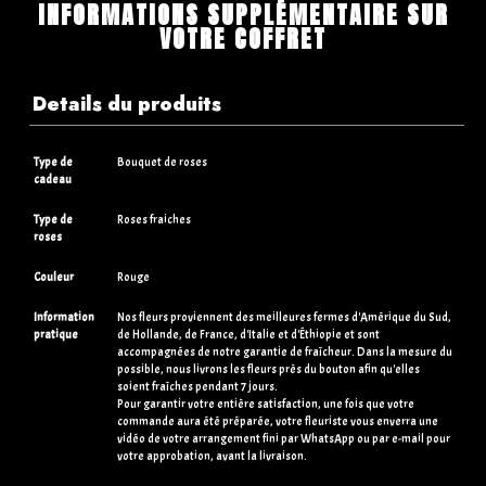
INFORMATIONS SUPPLÉMENTAIRE SUR
VOTRE COFFRET
Details du produits
Type de
Bouquet de roses
cadeau
Type de
Roses fraiches
roses
Couleur
Rouge
Information
Nos fleurs proviennent des meilleures fermes d'Amérique du Sud,
pratique
de Hollande, de France, d'Italie et d'Éthiopie et sont
accompagnées de notre garantie de fraîcheur. Dans la mesure du
possible, nous livrons les fleurs près du bouton afin qu'elles
soient fraîches pendant 7 jours.
Pour garantir votre entière satisfaction, une fois que votre
commande aura été préparée, votre fleuriste vous enverra une
vidéo de votre arrangement fini par WhatsApp ou par e-mail pour
votre approbation, avant la livraison.