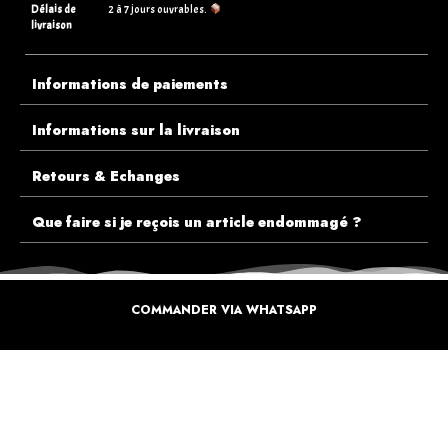
Délais de
2 à 7 jours ouvrables.
livraison
Informations de paiements
Informations sur la livraison
Retours & Echanges
Que faire si je reçois un article endommagé ?
COMMANDER VIA WHATSAPP
ECOUTEZ PLUTÔT NOS CLIENTS AVANT DE FAIRE VOTRE CHOIX
PLUS DE 10.000 CLIENTS
SATISFAITS