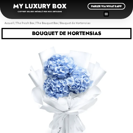
MY LUXURY BOX
PARLER VIA WHATSAPP
COFFRET DELUXE INÉGALÉ PAR NOS ARTISANS
Accueil
/
The Fresh Box
/
The Bouquet Box
/ Bouquet de Hortensias
BOUQUET DE HORTENSIAS