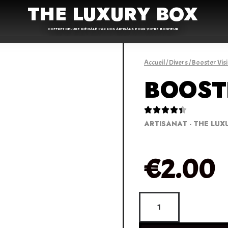
THE LUXURY BOX
COFFRET DELUXE INÉGALÉ PAR NOS ARTISANS POUR VOTRE BONHEUR
Accueil
/
Divers
/ Booster Visi
BOOSTE





ARTISANAT - THE LUX
€
2.00