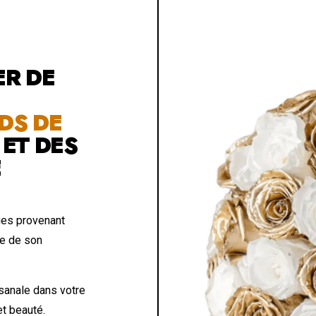
ER DE
DS DE
E
ET DES
E
es provenant
te de son
isanale dans votre
et beauté.