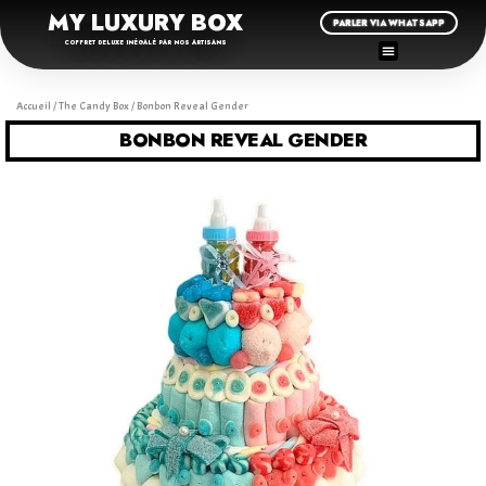
MY LUXURY BOX
PARLER VIA WHATSAPP
COFFRET DELUXE INÉGALÉ PAR NOS ARTISANS
Accueil
/
The Candy Box
/ Bonbon Reveal Gender
BONBON REVEAL GENDER