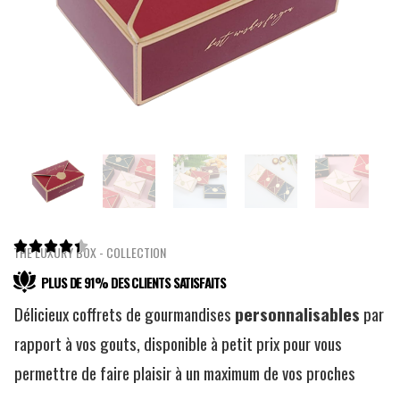





THE LUXURY BOX - COLLECTION
PLUS DE 91% DES CLIENTS SATISFAITS
Délicieux coffrets de gourmandises
personnalisables
par
rapport à vos gouts, disponible à petit prix pour vous
permettre de faire plaisir à un maximum de vos proches