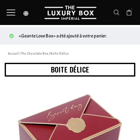
-
«Geante Love Box» a été ajouté à votre panier.
Accueil
/
The Chocolate Box
/ Boite Délice
BOITE DÉLICE