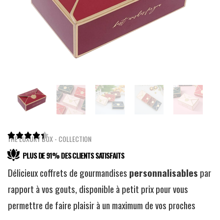





THE LUXURY BOX - COLLECTION
PLUS DE 91% DES CLIENTS SATISFAITS
Délicieux coffrets de gourmandises
personnalisables
par
rapport à vos gouts, disponible à petit prix pour vous
permettre de faire plaisir à un maximum de vos proches