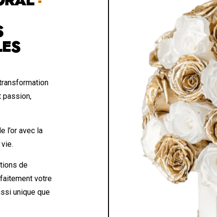
S
LES
 transformation
t passion,
 l’or avec la
 vie.
tions de
rfaitement votre
ussi unique que