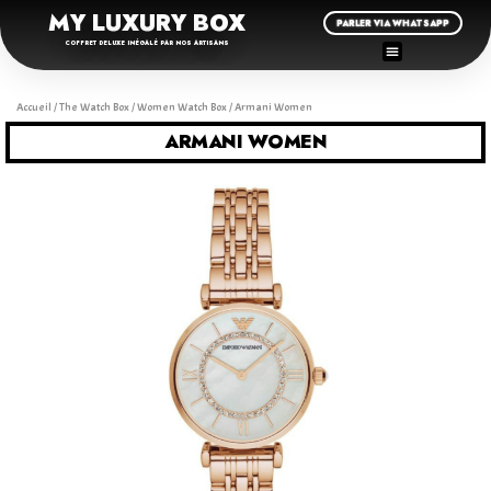
MY LUXURY BOX
PARLER VIA WHATSAPP
COFFRET DELUXE INÉGALÉ PAR NOS ARTISANS
Accueil
/
The Watch Box
/
Women Watch Box
/ Armani Women
ARMANI WOMEN