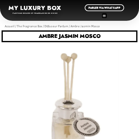
MY LUXURY BOX
PARLER VIA WHATSAPP
PARFUMS DELUXE ET FRAGRANCES DE NICHE
Accueil
/
The Fragrance Box
/
Diffuseur Parfum
/ Ambre Jasmin Mosco
AMBRE JASMIN MOSCO