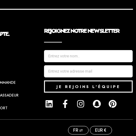
REJOIGNEZ NOTRE NEWSLETTER
TE.
COMMANDE
JE REJOINS L'ÉQUIPE
BASSADEUR
PORT
FR ⇄
EUR €