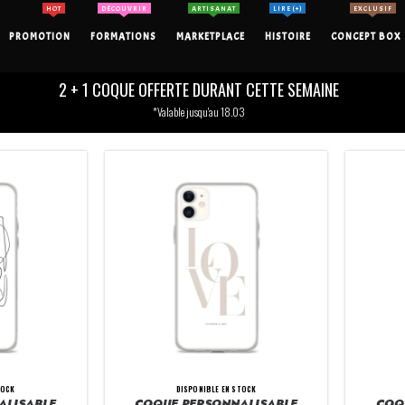
HOT
DÉCOUVRIR
ARTISANAT
LIRE (+)
EXCLUSIF
PROMOTION
FORMATIONS
MARKETPLACE
HISTOIRE
CONCEPT BOX
2 + 1 COQUE OFFERTE DURANT CETTE SEMAINE
*Valable jusqu'au 18.03
TOCK
DISPONIBLE EN STOCK
ALISABLE
COQUE PERSONNALISABLE
COQ