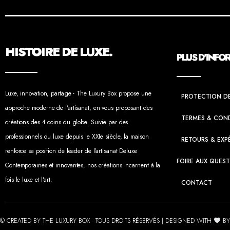
HISTOIRE DE LUXE.
PLUS D'INFO
Luxe, innovation, partage - The Luxury Box propose une
PROTECTION D
approche moderne de l'artisanat, en vous proposant des
TERMES & CON
créations des 4 coins du globe. Suivie par des
professionnels du luxe depuis le XXIe siècle, la maison
RETOURS & EXP
renforce sa position de leader de l'artisanat Deluxe
FOIRE AUX QUES
Contemporaines et innovantes, nos créations incarnent à la
fois le luxe et l'art.
CONTACT
© CREATED BY THE LUXURY BOX - TOUS DROITS RÉSERVÉS | DESIGNED WITH
BY