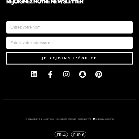
REJOIGNEZ NOTRE NEWSLETTER
JE REJOINS L'ÉQUIPE
© CREATED BY THE LUXURY BOX - TOUS DROITS RÉSERVÉS | DESIGNED WITH
BY DIGITAL GROWTH
FR ⇄
EUR €