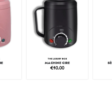
X
THE LUXURY BOX
RE
MACHINE CIRE
SÉ
€
40.00