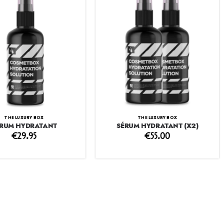
THE LUXURY BOX
THE LUXURY BOX
RUM HYDRATANT
SÉRUM HYDRATANT (X2)
€
29.95
€
55.00