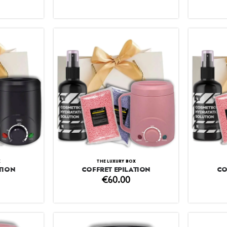
X
THE LUXURY BOX
TION
COFFRET EPILATION
CO
€
60.00