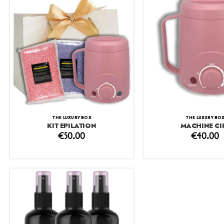
THE LUXURY BOX
THE LUXURY BO
KIT EPILATION
MACHINE CI
€
50.00
€
40.00