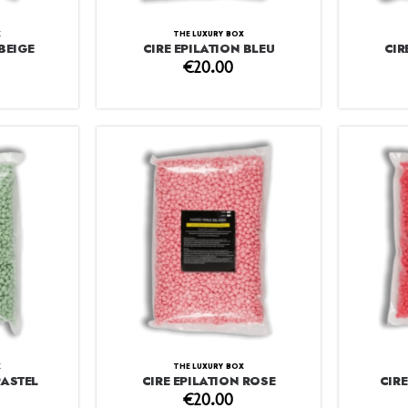
X
THE LUXURY BOX
BEIGE
CIRE EPILATION BLEU
CIR
€
20.00
X
THE LUXURY BOX
PASTEL
CIRE EPILATION ROSE
CIR
€
20.00