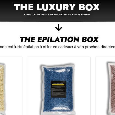
THE LUXURY BOX
COFFRET DELUXE INÉGALÉ PAR NOS ARTISANS POUR VOTRE BONHEUR
THE EPILATION BOX
s coffrets épilation à offrir en cadeaux à vos proches directem