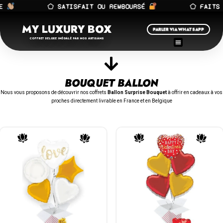
E
⬠ SATISFAIT OU REMBOURSÉ
⬠ FAITS 
MY LUXURY BOX
PARLER VIA WHATSAPP
COFFRET DELUXE INÉGALÉ PAR NOS ARTISANS
BOUQUET BALLON
Nous vous proposons de découvrir nos coffrets
Ballon Surprise Bouquet
à offrir en cadeaux à vos
proches directement livrable en France et en Belgique