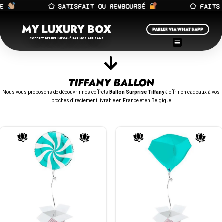
LE
⬠ SATISFAIT OU REMBOURSÉ
⬠ FAITS 
MY LUXURY BOX
PARLER VIA WHATSAPP
COFFRET DELUXE INÉGALÉ PAR NOS ARTISANS
TIFFANY BALLON
Nous vous proposons de découvrir nos coffrets
Ballon Surprise Tiffany
à offrir en cadeaux à vos
proches directement livrable en France et en Belgique