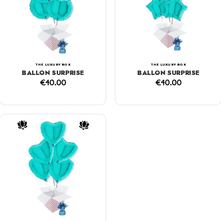
THE LUXURY BOX
THE LUXURY BOX
BALLON SURPRISE
BALLON SURPRISE
€
40.00
€
40.00