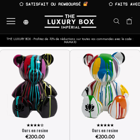
⬠ SATISFAIT OU REMBOURSÉ
⬠ FAITS AVEC 
-
THE LUXURY BOX - Profitez de -10% de réductions sur toutes vos commandes avec le code :
MAMA10
★★★★☆
★★★★★
Ours en resine
Ours en resine
€
200.00
€
200.00