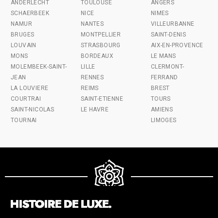
ANDERLECHT
TOULOUSE
ANGERS
SCHAERBEEK
NICE
NIMES
NAMUR
NANTES
VILLEURBANNE
BRUGES
MONTPELLIER
SAINT-DENIS
LOUVAIN
STRASBOURG
AIX-EN-PROVENCE
MONS
BORDEAUX
LE MANS
MOLEMBEEK-SAINT-
LILLE
CLERMONT-
JEAN
RENNES
FERRAND
LA LOUVIERE
REIMS
BREST
COURTRAI
SAINT-ETIENNE
TOURS
SAINT-NICOLAS
LE HAVRE
AMIENS
TOURNAI
LIMOGES
HISTOIRE DE LUXE.