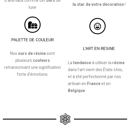
d’animaux comme cet
ours
de
la star de votre décoration
!
luxe
PALETTE DE COULEUR
L'ART EN RESINE
Nos
ours
de résine
sont
plusieurs
couleurs
La
tendance
à utiliser la
résine
retranscrivant une signification
dans l’art vient des États-Unis,
forte d’émotions
et à été perfectionné par nos
artisan en
France
et en
Belgique