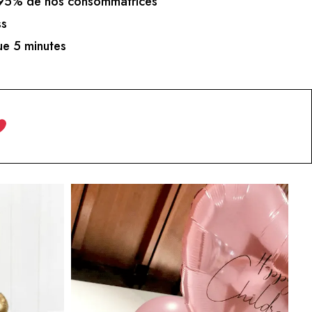
5% de nos consommatrices
ss
e 5 minutes