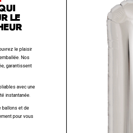
QUI
R LE
HEUR
uvrez le plaisir
 emballée. Nos
ée, garantissent
liables avec une
eté instantanée.
 ballons et de
lement pour vous