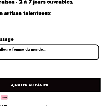
raison - 2 à 7 jours ouvrables.
 artisan talentueux
essage
AJOUTER AU PANIER