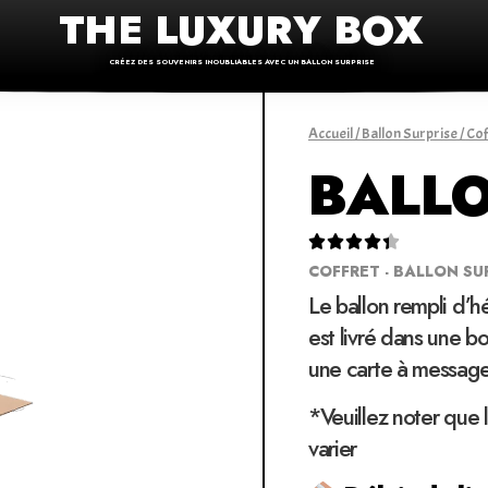
THE LUXURY BOX
CRÉEZ DES SOUVENIRS INOUBLIABLES AVEC UN BALLON SURPRISE
Accueil
/
Ballon Surprise
/
Cof
BALLO





COFFRET - BALLON SU
Le ballon rempli d’h
est livré dans une bo
une carte à message
*Veuillez noter que 
varier