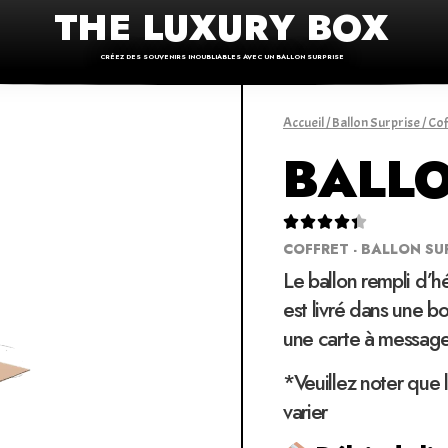
THE LUXURY BOX
CRÉEZ DES SOUVENIRS INOUBLIABLES AVEC UN BALLON SURPRISE
Accueil
/
Ballon Surprise
/
Cof
BALLO





COFFRET - BALLON SU
Le ballon rempli d’h
est livré dans une bo
une carte à message
*Veuillez noter que 
varier