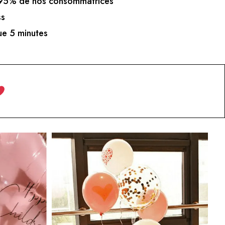
5% de nos consommatrices
ss
e 5 minutes