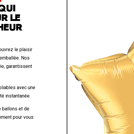
QUI
R LE
HEUR
uvrez le plaisir
 emballée. Nos
ée, garantissent
liables avec une
eté instantanée.
 ballons et de
lement pour vous