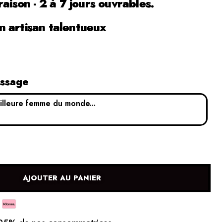
raison - 2 à 7 jours ouvrables.
 artisan talentueux
essage
AJOUTER AU PANIER