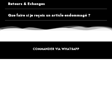
Retours & Echanges
Que faire si je reçois un article endommagé ?
COMMANDER VIA WHATSAPP
ECOUTEZ PLUTÔT NOS CLIENTS AVANT DE FAIRE VOTRE CHOIX
PLUS DE 10.000 CLIENTS
SATISFAITS
Inspirez-vous de la manière dont nos coffrets sont offertes à travers le monde. Grâce à
vous et à nos artistes pour un monde moins industrielle