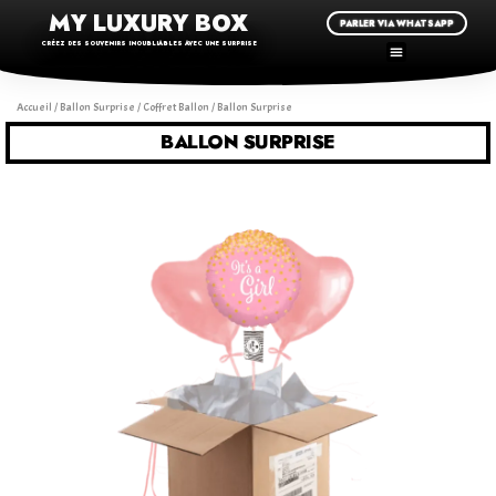
MY LUXURY BOX
PARLER VIA WHATSAPP
CRÉEZ DES SOUVENIRS INOUBLIABLES AVEC UNE SURPRISE
Accueil
/
Ballon Surprise
/
Coffret Ballon
/ Ballon Surprise
BALLON SURPRISE