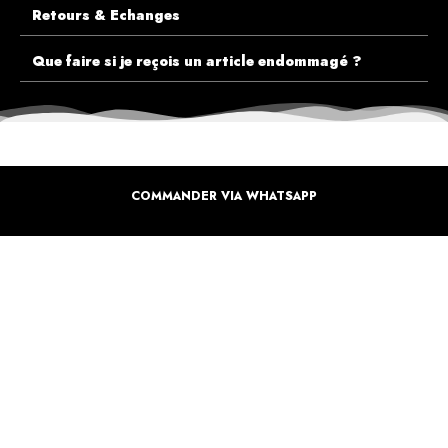
Retours & Echanges
Que faire si je reçois un article endommagé ?
COMMANDER VIA WHATSAPP
ECOUTEZ PLUTÔT NOS CLIENTS AVANT DE FAIRE VOTRE CHOIX
PLUS DE 10.000 CLIENTS
SATISFAITS
Inspirez-vous de la manière dont nos coffrets sont offertes à travers le monde. Grâce à
vous et à nos artistes pour un monde moins industrielle