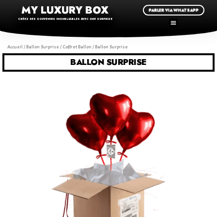
MY LUXURY BOX
PARLER VIA WHATSAPP
CRÉEZ DES SOUVENIRS INOUBLIABLES AVEC UNE SURPRISE
Accueil
/
Ballon Surprise
/
Coffret Ballon
/ Ballon Surprise
BALLON SURPRISE